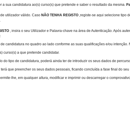
er a sua candidatura ao(s) curso(s) que pretende e saber o resultado da mesma.
Pa
 de utilizador válido. Caso
NÃO TENHA REGISTO
,registe-se aqui selecione tip
.
GISTO
, insira o seu Utilizador e Palavra-chave na área de Autenticação. Após aut
:
o de candidatura no quadro ao lado conforme as suas qualificações e/ou intenção.
s) curso(s) a que pretende candidatar.
do tipo de candidatura, poderá ainda ter de introduzir os seus dados de percurs
terá que preencher os seus dados pessoais, ficando concluída a fase final do seu
ermite-lhe, em qualquer altura, modificar e imprimir ou descarregar o comprovativ