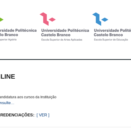
NLINE
andidatura aos cursos da Instituição
sulte...
ROCREDENCIAÇÕES:
:
[ VER ]