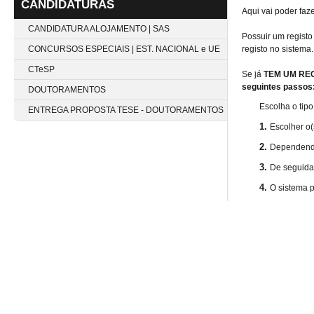
CANDIDATURAS
Aqui vai poder faz
CANDIDATURA ALOJAMENTO | SAS
Possuir um registo
CONCURSOS ESPECIAIS | EST. NACIONAL e UE
registo no sistema.
CTeSP
Se já
TEM UM RE
seguintes passos
DOUTORAMENTOS
Escolha o tip
ENTREGA PROPOSTA TESE - DOUTORAMENTOS
1.
Escolher o(
2.
Dependendo 
3.
De seguida 
4.
O sistema p